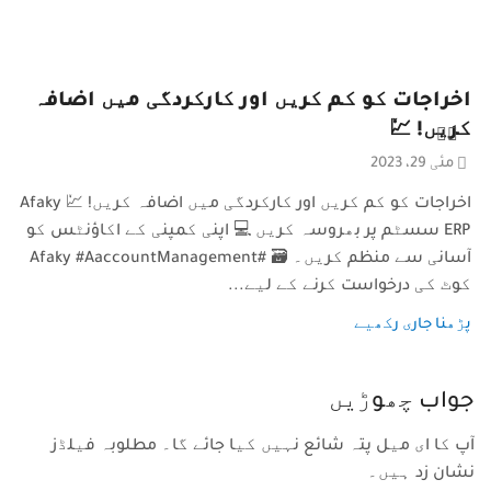
اخراجات کو کم کریں اور کارکردگی میں اضافہ
کریں! 💹
مئی 29، 2023
اخراجات کو کم کریں اور کارکردگی میں اضافہ کریں! 💹 Afaky
ERP سسٹم پر بھروسہ کریں 💻 اپنی کمپنی کے اکاؤنٹس کو
آسانی سے منظم کریں۔ 🗃️ #Afaky #AaccountManagement
کوٹ کی درخواست کرنے کے لیے...
پڑھنا جاری رکھیے
جواب چھوڑیں
آپ کا ای میل پتہ شائع نہیں کیا جائے گا۔ مطلوبہ فیلڈز
نشان زد ہیں۔