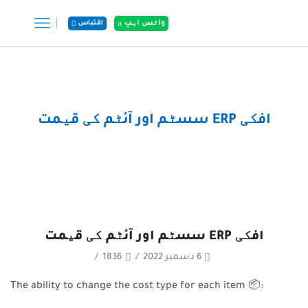
اقتباس
واٹس ایپ
گھر
پوسٹس
افکی ERP سسٹم اور آئٹم کی قیمت
افکی ERP سسٹم اور آئٹم کی قیمت
6 دسمبر 2022
/
1836
/
The ability to change the cost type for each item
📦
: