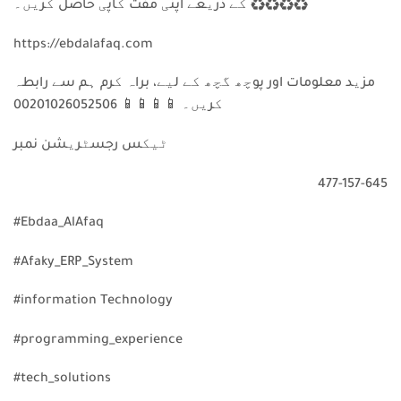
♻️
♻️
♻️
♻️
کے ذریعے اپنی مفت کاپی حاصل کریں۔
https://ebdalafaq.com
مزید معلومات اور پوچھ گچھ کے لیے، براہ کرم ہم سے رابطہ
کریں۔
📱
📱
📱
📱
00201026052506
ٹیکس رجسٹریشن نمبر
477-157-645
#Ebdaa_AlAfaq
#Afaky_ERP_System
#information Technology
#programming_experience
#tech_solutions