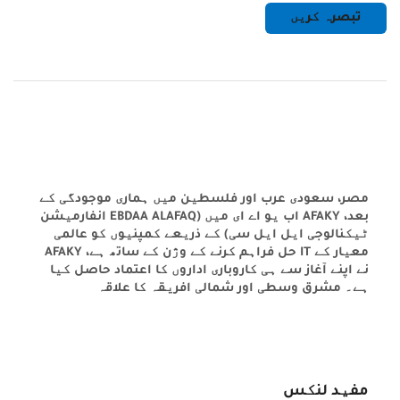
مصر، سعودی عرب اور فلسطین میں ہماری موجودگی کے
بعد، AFAKY اب یو اے ای میں (EBDAA ALAFAQ انفارمیشن
ٹیکنالوجی ایل ایل سی) کے ذریعے کمپنیوں کو عالمی
معیار کے IT حل فراہم کرنے کے وژن کے ساتھ ہے، AFAKY
نے اپنے آغاز سے ہی کاروباری اداروں کا اعتماد حاصل کیا
ہے۔ مشرق وسطی اور شمالی افریقہ کا علاقہ
مفید لنکس