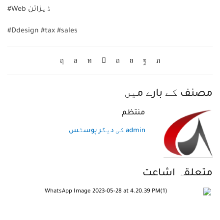
#Web ڈیزائن
#Ddesign #tax #sales
مصنف کے بارے میں
منتظم
admin کی دیگر پوسٹس
متعلقہ اشاعت