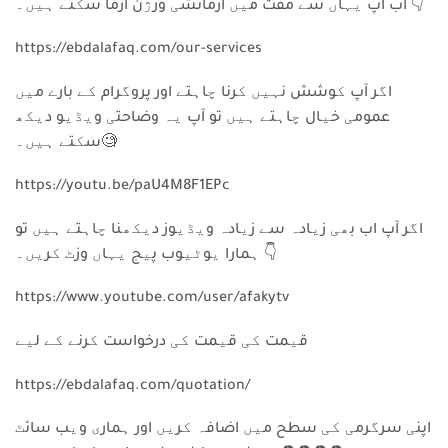
👇
اب آپ یہاں سے مفت میں آزمائشی ورژن آزما سکتے ہیں۔
https://ebdalafaq.com/our-services
اگر آپ کوشش نہیں کرنا چاہتے اور پروگرام کے بارے میں
عمومی خیال چاہتے ہیں تو آپ یہ وضاحتی ویڈیو دیکھ
🧐
سکتے ہیں۔
https://youtu.be/paU4M8F1EPc
اگر آپ اب بھی زیادہ سے زیادہ ویڈیوز دیکھنا چاہتے ہیں تو
👇
ہمارا یوٹیوب پیج یہاں وزٹ کریں۔
https://www.youtube.com/user/afakytv
قیمت کی قیمت کی درخواست کرنے کے لیے
https://ebdalafaq.com/quotation/
اپنی سرگرمی کی سطح میں اضافہ کریں اور ہماری ویب سائٹ