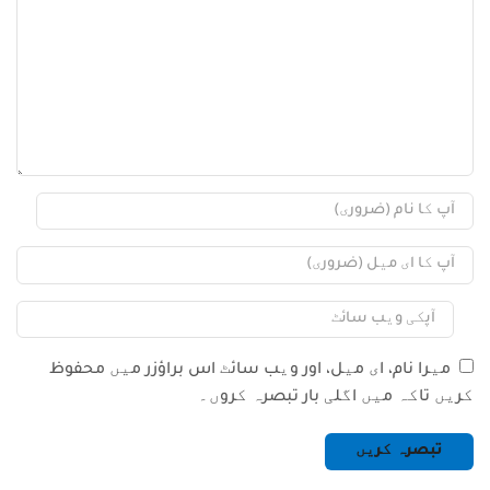
میرا نام، ای میل، اور ویب سائٹ اس براؤزر میں محفوظ
کریں تاکہ میں اگلی بار تبصرہ کروں۔