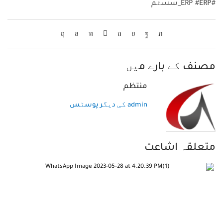
#ERP #ERP_سسٹم
مصنف کے بارے میں
منتظم
admin کی دیگر پوسٹس
متعلقہ اشاعت