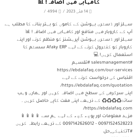
کامیابی میں اضافہ! 📊
14 مئی 2023
/
4994
/
سیلز اور ڈسٹری بیوشن کے کاموں کو بہتر بنانے کا مطلب ہے
آپ کے کاروبار میں منافع اور کامیابی میں اضافہ! 📊
سیلز اور ڈسٹری بیوشن آپریشنز کو منظم کرنے اور اپنے
کاروبار کو کنٹرول کرنے کے لیے Afaky ERP سسٹم کا
استعمال کریں! 💻
#salesmanagement #تقسیم
https://ebdalafaq.com/our-services
اقتباس کی درخواست کرنے کے لیے
https://ebdalafaq.com/quotation/
اپنی سرگرمی کی سطح میں اضافہ کریں اور ہماری ویب
سائٹ♻♻♻♻ کے ذریعے اپنی مفت کاپی حاصل کریں۔
https://ebdalafaq.com/
مزید معلومات اور پوچھ گچھ کے لیے ہم سے 📱📱📱📱
00971524528223 - 0097142626012 کے ذریعے رابطہ کریں
#Tتکنیکی_حل