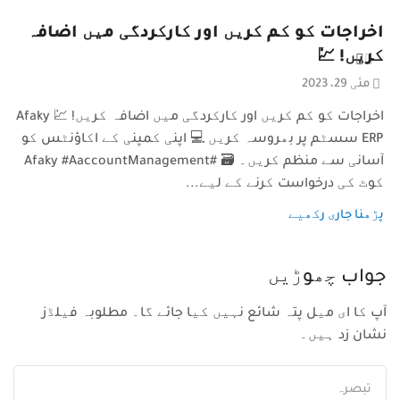
اخراجات کو کم کریں اور کارکردگی میں اضافہ
کریں! 💹
مئی 29، 2023
اخراجات کو کم کریں اور کارکردگی میں اضافہ کریں! 💹 Afaky
ERP سسٹم پر بھروسہ کریں 💻 اپنی کمپنی کے اکاؤنٹس کو
آسانی سے منظم کریں۔ 🗃️ #Afaky #AaccountManagement
کوٹ کی درخواست کرنے کے لیے...
پڑھنا جاری رکھیے
جواب چھوڑیں
آپ کا ای میل پتہ شائع نہیں کیا جائے گا۔ مطلوبہ فیلڈز
نشان زد ہیں۔