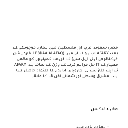
مصر، سعودی عرب اور فلسطین میں ہماری موجودگی کے
بعد، AFAKY اب یو اے ای میں (EBDAA ALAFAQ انفارمیشن
ٹیکنالوجی ایل ایل سی) کے ذریعے کمپنیوں کو عالمی
معیار کے IT حل فراہم کرنے کے وژن کے ساتھ ہے، AFAKY
نے اپنے آغاز سے ہی کاروباری اداروں کا اعتماد حاصل کیا
ہے۔ مشرق وسطی اور شمالی افریقہ کا علاقہ
مفید لنکس
- ہمارے بارے میں