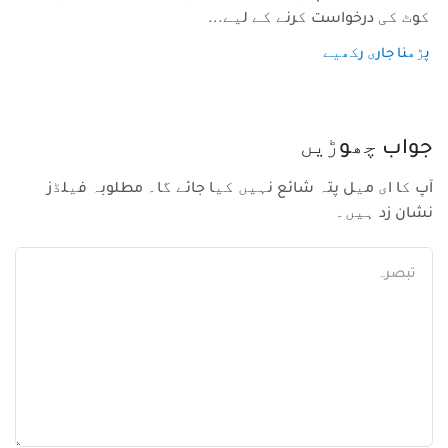
کوٹ کی درخواست کرنے کے لیے...
پڑھنا جاری رکھیے
جواب چھوڑیں
آپ کا ای میل پتہ شائع نہیں کیا جائے گا۔ مطلوبہ فیلڈز
نشان زد ہیں۔