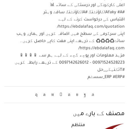
اعلی کارکردگی اور درستگی کے ساتھ 📊
#Afaky #Aاکاؤنٹنگ #Aاکاؤنٹنگ سافٹ ویئر
اقتباس کی درخواست کرنے کے لیے
https://ebdalafaq.com/quotation/
اپنی سرگرمی کی سطح میں اضافہ کریں اور ہماری ویب
سائٹ♻♻♻♻ کے ذریعے اپنی مفت کاپی حاصل کریں۔
https://ebdalafaq.com/
مزید معلومات اور پوچھ گچھ کے لیے ہم سے 📱📱📱📱
00971524528223 - 0097142626012 کے ذریعے رابطہ کریں
#Tتکنیکی_حل
#ERP #ERP_سسٹم
مصنف کے بارے میں
منتظم