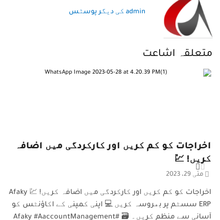
admin کی دیگر پوسٹس
متعلقہ اشاعت
اخراجات کو کم کریں اور کارکردگی میں اضافہ
کریں! 💹
مئی 29، 2023
اخراجات کو کم کریں اور کارکردگی میں اضافہ کریں! 💹 Afaky
ERP سسٹم پر بھروسہ کریں 💻 اپنی کمپنی کے اکاؤنٹس کو
آسانی سے منظم کریں۔ 🗃️ #Afaky #AaccountManagement