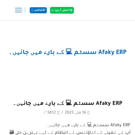
واٹس ایپ
اقتباس
گھر
پوسٹس
Afaky ERP سسٹم 💻 کے بارے میں جانیں۔
Afaky ERP سسٹم 💻 کے بارے میں جانیں۔
16 مئی 2023
/
5812
/
Afaky ERP سسٹم 💻 کے بارے میں جانیں۔
آپ کی کمپنی کے اکاؤنٹس کے انتظام کے لیے بہترین حل 🗃️