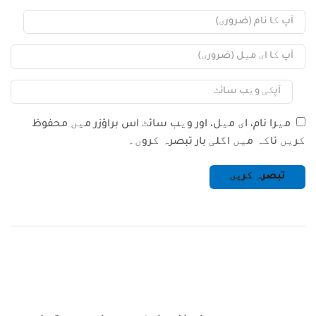
میرا نام، ای میل، اور ویب سائٹ اس براؤزر میں محفوظ
کریں تاکہ میں اگلی بار تبصرہ کروں۔