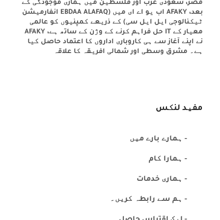
مصر، سعودی عرب اور فلسطین میں ہماری موجودگی کے
بعد، AFAKY اب یو اے ای میں (EBDAA ALAFAQ انفارمیشن
ٹیکنالوجی ایل ایل سی) کے ذریعے کمپنیوں کو عالمی
معیار کے IT حل فراہم کرنے کے وژن کے ساتھ ہے، AFAKY
نے اپنے آغاز سے ہی کاروباری اداروں کا اعتماد حاصل کیا
ہے۔ مشرق وسطی اور شمالی افریقہ کا علاقہ
مفید لنکس
- ہمارے بارے میں
- ہمارا کام
- ہماری خدمات
- ہم سے رابطہ کریں۔