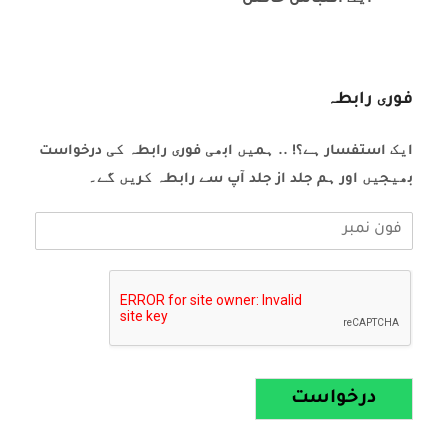
- ایک اقتباس حاصل
فوری رابطہ
ایک استفسار ہے؟! .. ہمیں ابھی فوری رابطہ کی درخواست
بھیجیں اور ہم جلد از جلد آپ سے رابطہ کریں گے۔
درخواست